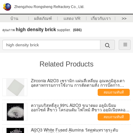
Zhengzhou Rongsheng Refractory Co., Ltd.
บ้าน
ผลิตภัณฑ์
แสดง VR
เกี่ยวกับเรา
>>
high density brick
คุณภาพ
supplier.
(686)
Related Products
Zirconia Al2O3 เซรามิก แผ่นสี่เหลี่ยม อุณหภูมิสูงเตา
อุตสาหกรรมการใช้งาน การตัดตามสั่ง การบิดการ
ประมวลผล RongSheng
สอบถามทันที
ความบริสุทธิ์สูง 99% Al2O3 ขนาดผง อลูมิเนียม
ออกไซด์ สีขาว โครอนดัม ไฟไหม้ สีขาว อลูมิเนียหลอม
WFA สําหรับสื่อระเบิด
สอบถามทันที
Al2O3 White Fused Alumina วัสดุพ่นทรายระดับ