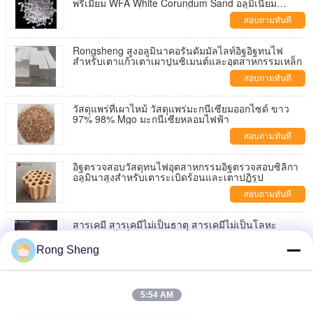
พรีเมียม WFA White Corundum Sand อลูมิเนียม
ออกไซด์สีขาวเพื่อการขัดถูที่มีประสิทธิภาพ
สอบถามทันที
Rongsheng สูงอลูมินาคอรันดัมมัลไลท์อิฐอิฐทนไฟ
สำหรับเตาแก้วเตาเผาปูนซิเมนต์และอุตสาหกรรมเหล็ก
สอบถามทันที
วัสดุแพร่ที่เผาไหม้ วัสดุแพร่มะกนีเซียมออกไซด์ ขาว
97% 98% Mgo มะกนีเซียหลอมไฟฟ้า
สอบถามทันที
อิฐตรวจสอบวัสดุทนไฟอุตสาหกรรมอิฐตรวจสอบซิลิกา
อลูมินาสูงสำหรับเตาระเบิดร้อนและเตาปฏิรูป
สอบถามทันที
สารเคมี สารเคมีไม่เป็นธาตุ สารเคมีไม่เป็นโลหะ
ผลิตภัณฑ์ไฟไหม้
Rong Sheng
สอบถามทันที
โฟนเตาอบ ผนังอัลลูมิเนียมซิลิแคต โบดทนความร้อน
20mm 50mm 1260 1430 องศา โบดกันความร้อนใยเซ
5:54 AM
รามิกไม่เป็นอินทรีย์
สอบถามทันที