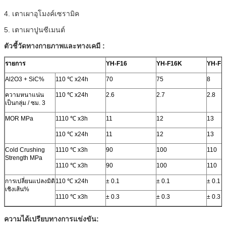
4. เตาเผาอุโมงค์เซรามิค
5. เตาเผาปูนซีเมนต์
ตัวชี้วัดทางกายภาพและทางเคมี
:
รายการ
YH-F16
YH-F16K
YH-F1
Al2O3 + SiC%
110 ℃ x24h
70
75
8
ความหนาแน่น
110 ℃ x24h
2.6
2.7
2.8
เป็นกลุ่ม / ซม. 3
MOR MPa
1110 ℃ x3h
11
12
13
110 ℃ x24h
11
12
13
Cold Crushing
1110 ℃ x3h
90
100
110
Strength MPa
1110 ℃ x3h
90
100
110
การเปลี่ยนแปลงมิติ
110 ℃ x24h
± 0.1
± 0.1
± 0.1
เชิงเส้น%
1110 ℃ x3h
± 0.3
± 0.3
± 0.3
ความได้เปรียบทางการแข่งขัน: