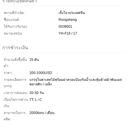
รายละเอียดสินค้า
สถานที่กำเนิด:
เจิ้งโจวประเทศจีน
ชื่อแบรนด์:
Rongsheng
ได้รับการรับรอง:
ISO9001
หมายเลขรุ่น:
YH-F16 / 17
การชำระเงิน
จำนวนสั่งซื้อขั้น
25 ตัน
ต่ำ:
ราคา:
200-1000USD
รายละเอียดการ
บรรจุในพาเลทไม้พร้อมฝาครอบป้องกันน้ำและหุ้มด้วยผ้าพันแผล
พลาสติก / เหล็ก
บรรจุ:
เวลาการส่งมอบ:
20-30 วัน
เงื่อนไขการชำระ
TT; L ​​/ C
เงิน:
สามารถในการ
2000tons / เดือน
ผลิต: