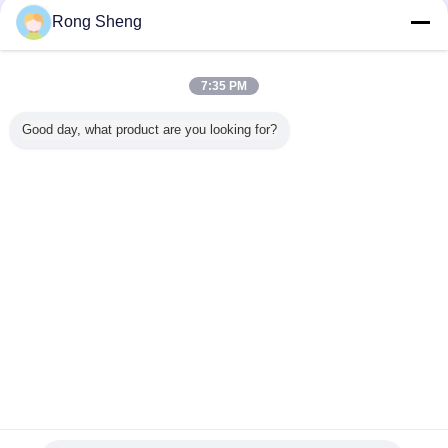
Rong Sheng
วัสดุทนไฟ Castable
มากกว่า
7:35 PM
Good day, what product are you looking for?
นทนไฟ
น้ำหนักเบาทนไฟ
ทนต่อแรงกระแทก
เซเมนต์ไฟไหม้
ทนกรด -
able
Castable
Castable
ความร้อนสูง A600
Casta
Castable
Ca60 Ca80 เซเมน
ต์ไฟไหม้อัลลูมิเนีย
สูง สําหรับการสร้าง
เตาอบ
เปลี่ยนภาษา
Thai
บ้าน
|
เกี่ยวกับเรา
|
ติดต่อเรา
|
แผนผังเว็บไซต์
|
Privacy Policy
สก์ท็อปดู
Copyright © 2014 - 2026 Zhengzhou Rongsheng Refractory Co., Ltd..
All rights reserved.