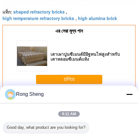
shaped refractory bricks
แท็ก:
,
high temperature refractory bricks
high alumina brick
,
এর সেরা মূল্য পান
เตาเผาปูนซีเมนต์มีอิฐทนไฟสูงสำหรับ
เตาหลอมซีเมนต์แห้ง
চালিয়ে
Rong Sheng
อลูมินาทนไฟสูง
มากกว่า
9:11 AM
Good day, what product are you looking for?
จากอลูมิ
ทนความร้อนสูงอลู
อิฐปูนซิเมนต์
อลูมิเนียม ไฟ
อิฐอะลูมิน
มร้อนสูง
มิน่าทนไฟอิฐ
อัลลอยด์สูงทน
bricks SK34 SK36
ด้วยฟอสเฟ