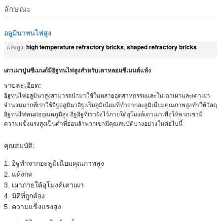
ลักษณะ
อลูมินาทนไฟสูง
high temperature refractory bricks
shaped refractory bricks
แสงสูง:
,
เตาเผาปูนซีเมนต์มีอิฐทนไฟสูงสำหรับเตาหลอมซีเมนต์แห้ง
รายละเอียด:
อิฐทนไฟอลูมินาสูงสามารถนำมาใช้ในหลายอุตสาหกรรมและในเตาเผาและเตาเผา
จำนวนมากที่เราใช้อิฐอลูมินาอิฐแร็บลูมิเนียมที่ทำจากอะลูมิเนียมคุณภาพสูงทำให้วัสดุ
อิฐทนไฟทนต่ออุณหภูมิสูง อิฐอิฐที่เราฝังไว้ภายใต้อุโมงค์เตาเผาเพื่อให้พวกเขามี
ความแข็งแรงสูงเป็นคำที่อ่อนล้าพวกเขามีคุณสมบัติบางอย่างในต่อไปนี้
คุณสมบัติ:
1.
อิฐทำจากอะลูมิเนียมคุณภาพสูง
2. แห้งกด
3. เผาภายใต้อุโมงค์เตาเผา
4. มิติที่ถูกต้อง
5. ความแข็งแรงสูง