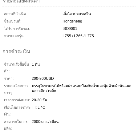
รายละเอียดสินค้า
สถานที่กำเนิด:
เจิ้งโจวประเทศจีน
ชื่อแบรนด์:
Rongsheng
ได้รับการรับรอง:
ISO9001
หมายเลขรุ่น:
LZ55 / LZ65 / LZ75
การชำระเงิน
จำนวนสั่งซื้อขั้น
1 ตัน
ต่ำ:
ราคา:
200-800USD
รายละเอียดการ
บรรจุในพาเลทไม้พร้อมฝาครอบป้องกันน้ำและหุ้มด้วยผ้าพันแผล
พลาสติก / เหล็ก
บรรจุ:
เวลาการส่งมอบ:
20-30 วัน
เงื่อนไขการชำระ
TT; L ​​/ C
เงิน:
สามารถในการ
2000tons / เดือน
ผลิต: