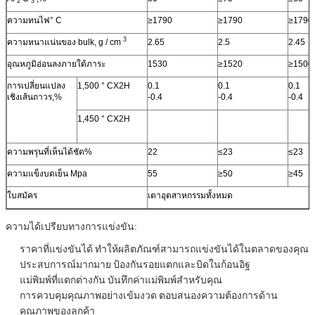
2
3
ความทนไฟ° C
≥1790
≥1790
≥1790
3
ความหนาแน่นของ bulk, g / cm
2.65
2.5
2.45
อุณหภูมิอ่อนลงภายใต้ภาระ
1530
≥1520
≥1500
การเปลี่ยนแปลง
1,500 ° CX2H
0.1
0.1
0.1
เชิงเส้นถาวร,%
-0.4
-0.4
-0.4
1,450 ° CX2H
ความพรุนที่เห็นได้ชัด%
22
≤23
≤23
ความแข็งบดเย็น Mpa
55
≥50
≥45
ใบสมัคร
เตาอุตสาหกรรมทั้งหมด
ความได้เปรียบทางการแข่งขัน:
ราคาที่แข่งขันได้
ทำให้ผลิตภัณฑ์สามารถแข่งขันได้ในตลาดของคุณ
ประสบการณ์มากมาย
ป้องกันรอยแตกและบิดในก้อนอิฐ
แม่พิมพ์ที่แตกต่างกัน
บันทึกค่าแม่พิมพ์สำหรับคุณ
การควบคุมคุณภาพอย่างเข้มงวด
ตอบสนองความต้องการด้าน
คุณภาพของลูกค้า