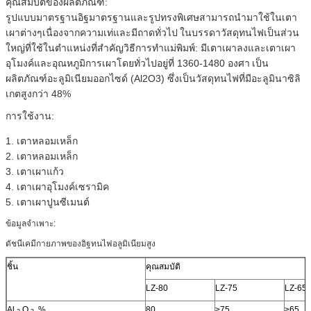
คุณสมบัติของผลิตภัณฑ์:
รูปแบบมาตรฐานอิฐมาตรฐานและรูปทรงพิเศษสามารถนำมาใช้ในเตา
เผาต่างๆเนื่องจากความเท่และมีถาดทั่วไป
ในบรรดาวัสดุทนไฟเป็นส่วน
ใหญ่ที่ใช้ในตำแหน่งที่สำคัญวิธีการทำแม่พิมพ์: มีเตาเผาลงและเตาเผา
อุโมงค์และอุณหภูมิการเผาโดยทั่วไปอยู่ที่ 1360-1480 องศา
เป็น
ผลิตภัณฑ์อะลูมิเนียมออกไซด์ (Al2O3) ซึ่งเป็นวัสดุทนไฟที่มีอะลูมินาซิลิ
เกตสูงกว่า 48%
การใช้งาน:
1. เตาหลอมเหล็ก
2. เตาหลอมเหล็ก
3. เตาเผาแก้ว
4. เตาเผาอุโมงค์เซรามิค
5. เตาเผาปูนซีเมนต์
ข้อมูลจำเพาะ:
ดัชนีเคมีกายภาพของอิฐทนไฟอลูมิเนียมสูง
ชิ้น
คุณสมบัติ
LZ-80
LZ-75
LZ-65
Al
O
,%
80
≥75
≥65