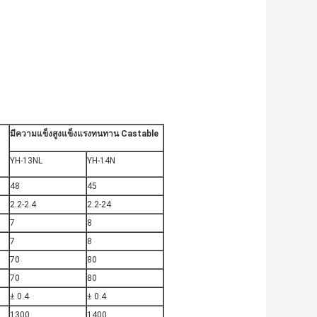
มีความแข็งสูงแข็งแรงทนทาน Castable
YH-13NL
YH-14N
48
45
2.2-2.4
2.2-24
7
8
7
8
70
80
70
80
± 0.4
± 0.4
1300
1400