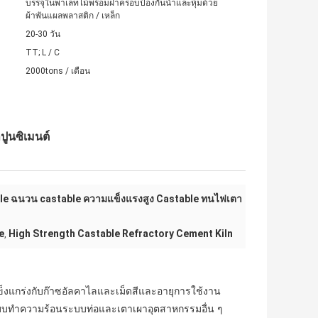
บรรจุในพาเลทไม้พร้อมฝาครอบป้องกันน้ำและหุ้มด้วย
ผ้าพันแผลพลาสติก / เหล็ก
20-30 วัน
TT; L ​​/ C
2000tons / เดือน
ูนซิเมนต์
able ฉนวน castable ความแข็งแรงสูง Castable ทนไฟเตา
e
High Strength Castable Refractory Cement Kiln
,
ข็งแกร่งกับก๊าซอัลคาไลและเม็ดสีและอายุการใช้งาน
ระบบทำความร้อนระบบท่อและเตาเผาอุตสาหกรรมอื่น ๆ