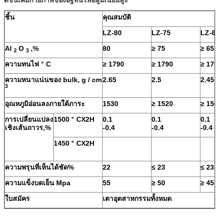
ชิ้น
คุณสมบัติ
LZ-80
LZ-75
LZ-6
Al
O
,%
80
≥
75
≥
65
2
3
ความทนไฟ
°
C
≥
1790
≥
1790
≥
179
ความหนาแน่นของ bulk, g / cm
2.65
2.5
2.45
3
อุณหภูมิอ่อนลงภายใต้ภาระ
1530
≥
1520
≥
150
การเปลี่ยนแปลง
1500
°
CX2H
0.1
0.1
0.1
เชิงเส้นถาวร,%
-0.4
-0.4
-0.4
1450
°
CX2H
ความพรุนที่เห็นได้ชัด%
22
≤
23
≤
23
ความแข็งบดเย็น Mpa
55
≥
50
≥
45
ใบสมัคร
เตาอุตสาหกรรมทั้งหมด