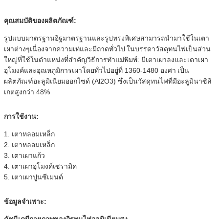
คุณสมบัติของผลิตภัณฑ์:
รูปแบบมาตรฐานอิฐมาตรฐานและรูปทรงพิเศษสามารถนำมาใช้ในเตา
เผาต่างๆเนื่องจากความเท่และมีถาดทั่วไป
ในบรรดาวัสดุทนไฟเป็นส่วน
ใหญ่ที่ใช้ในตำแหน่งที่สำคัญวิธีการทำแม่พิมพ์: มีเตาเผาลงและเตาเผา
อุโมงค์และอุณหภูมิการเผาโดยทั่วไปอยู่ที่ 1360-1480 องศา
เป็น
ผลิตภัณฑ์อะลูมิเนียมออกไซด์ (Al2O3) ซึ่งเป็นวัสดุทนไฟที่มีอะลูมินาซิลิ
เกตสูงกว่า 48%
การใช้งาน:
1. เตาหลอมเหล็ก
2. เตาหลอมเหล็ก
3. เตาเผาแก้ว
4. เตาเผาอุโมงค์เซรามิค
5. เตาเผาปูนซีเมนต์
ข้อมูลจำเพาะ:
ดัชนีเคมีกายภาพของอิฐทนไฟอลูมิเนียมสูง