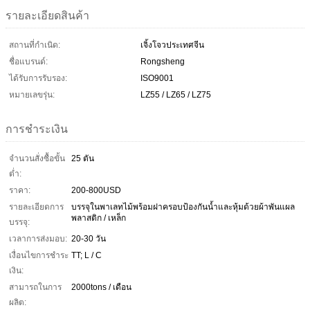
รายละเอียดสินค้า
สถานที่กำเนิด:
เจิ้งโจวประเทศจีน
ชื่อแบรนด์:
Rongsheng
ได้รับการรับรอง:
ISO9001
หมายเลขรุ่น:
LZ55 / LZ65 / LZ75
การชำระเงิน
จำนวนสั่งซื้อขั้น
25 ตัน
ต่ำ:
ราคา:
200-800USD
รายละเอียดการ
บรรจุในพาเลทไม้พร้อมฝาครอบป้องกันน้ำและหุ้มด้วยผ้าพันแผล
พลาสติก / เหล็ก
บรรจุ:
เวลาการส่งมอบ:
20-30 วัน
เงื่อนไขการชำระ
TT; L ​​/ C
เงิน:
สามารถในการ
2000tons / เดือน
ผลิต: