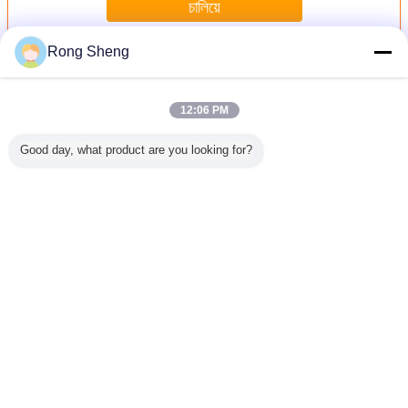
চালিয়ে
Rong Sheng
อลูมินาทนไฟสูง
มากกว่า
12:06 PM
Good day, what product are you looking for?
จากอลูมิ
ทนความร้อนสูงอลู
อิฐปูนซิเมนต์
อลูมิเนียม ไฟ
อิฐอะลูมิน
มร้อนสูง
มิน่าทนไฟอิฐ
อัลลอยด์สูงทน
bricks SK34 SK36
ด้วยฟอสเฟ
ความร้อนอิฐ
SK38 SK40 ไฟ
ความแข็ง
ไหม้สูงอัลลูมิเนียม
brick สําหรับหมุน
เตาอบ
เปลี่ยนภาษา
Thai
บ้าน
|
เกี่ยวกับเรา
|
ติดต่อเรา
|
แผนผังเว็บไซต์
|
Privacy Policy
สก์ท็อปดู
Copyright © 2014 - 2026 Zhengzhou Rongsheng Refractory Co., Ltd..