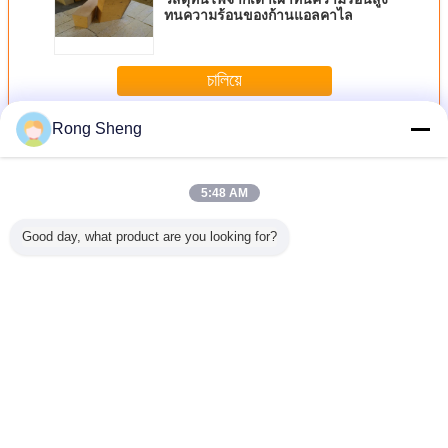
ทนความร้อนของก้านแอลคาไล
চালিয়ে
Rong Sheng
ผลิตภัณฑ์ทนไฟ
มากกว่า
5:48 AM
Good day, what product are you looking for?
อบ / เตา
อะลูมิเนียมไนไตรด์
หัวเทียนแบบหลวม
วัสดุฉนวนกันความ
อิฐทนไฟ
าแก๊ส
เซรามิกการนำ
น้ำวัสดุทนไฟที่ทน
ร้อน Alumina
หนาแน่
ความร้อนสูง ALN
ต่อการกัดกร่อนได้ดี
Carton Zircon
Bar / Roller
Bearing แผ่นทน
ความร้อน
เปลี่ยนภาษา
Thai