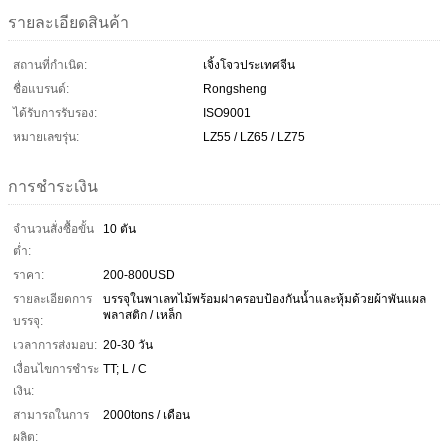
รายละเอียดสินค้า
สถานที่กำเนิด:
เจิ้งโจวประเทศจีน
ชื่อแบรนด์:
Rongsheng
ได้รับการรับรอง:
ISO9001
หมายเลขรุ่น:
LZ55 / LZ65 / LZ75
การชำระเงิน
จำนวนสั่งซื้อขั้น
10 ตัน
ต่ำ:
ราคา:
200-800USD
รายละเอียดการ
บรรจุในพาเลทไม้พร้อมฝาครอบป้องกันน้ำและหุ้มด้วยผ้าพันแผล
พลาสติก / เหล็ก
บรรจุ:
เวลาการส่งมอบ:
20-30 วัน
เงื่อนไขการชำระ
TT; L ​​/ C
เงิน:
สามารถในการ
2000tons / เดือน
ผลิต: