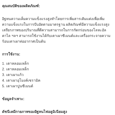
คุณสมบัติของผลิตภัณฑ์:
อิฐทนความเค็มความแข็งแรงสูงทำโดยการเพิ่มสารเติมแต่งเพื่อเพิ่ม
ความแข็งแรงในการบีบอัดตามมาตรฐาน
ผลิตภัณฑ์มีความแข็งแรงสูง
เสถียรภาพของปริมาณที่ดีความสามารถในการกัดกร่อนของโลหะอัล
คาไล ฯลฯ สามารถใช้งานได้กับเตาเผาซีเมนต์และเครื่องกระจายความ
ร้อนเตาเผาท่ออากาศเป็นต้น
การใช้งาน:
1. เตาหลอมเหล็ก
2. เตาหลอมเหล็ก
3. เตาเผาแก้ว
4. เตาเผาอุโมงค์เซรามิค
5. เตาเผาปูนซีเมนต์
ข้อมูลจำเพาะ:
ดัชนีเคมีกายภาพของอิฐทนไฟอลูมิเนียมสูง