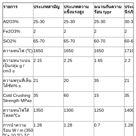
รายการ
ประเภทสามัญ
ประเภทความ
ฉนวนกันความ
ประเภ
แข็งแรงสูง
ร้อน typr
นิรภัย
Al2O3%
25-30
25-30
25-30
30-35
Fe2O3%
2
2
2
2
SiO2%
65-70
65-70
60-70
60-65
ความทนไฟ (℃)
1650
1650
1650
1710
ความหนาแน่น
2.15
2.25
1.65
2.2
เป็นกลุ่ม g /
cm3 ≥
ความพรุนที่เห็น
21
20
35
21
ได้ชัด% ≤
Cold Crushing
35
60
15
35
Strength MPa≥
ความทนไฟใต้
1350
1300
1250
1400
โหลด℃≥
การนำความ
1.28
1.28
0.7
1.28
ร้อน W / m
(350
℃± 10 ℃) TC