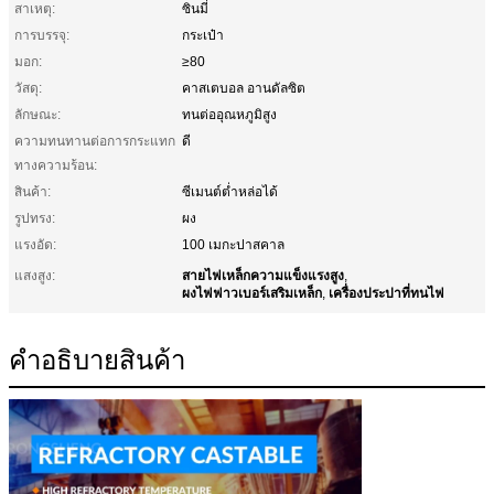
สาเหตุ:
ซินมี่
การบรรจุ:
กระเป๋า
มอก:
≥80
วัสดุ:
คาสเตบอล อานดัลซิต
ลักษณะ:
ทนต่ออุณหภูมิสูง
ความทนทานต่อการกระแทก
ดี
ทางความร้อน:
สินค้า:
ซีเมนต์ต่ำหล่อได้
รูปทรง:
ผง
แรงอัด:
100 เมกะปาสคาล
สายไฟเหล็กความแข็งแรงสูง
แสงสูง:
,
ผงไฟฟาวเบอร์เสริมเหล็ก
เครื่องประปาที่ทนไฟ
,
คําอธิบายสินค้า