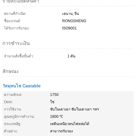
รายละเอียดสินค้า
สถานที่กำเนิด:
เฮนาน, จีน
ชื่อแบรนด์:
RONGSHENG
ได้รับการรับรอง:
ISO9001
การชำระเงิน
จำนวนสั่งซื้อขั้นต่ำ:
1 ตัน
ลักษณะ
วัสดุทนไฟ Castable
ความหักเห:
1750
Oem:
ใช่
การใช้งาน:
ซับในเตาเผา ซับในเตาเผา ฯลฯ
อุณหภูมิการทํางาน:
1800 ℃
ประเภทอิฐ:
เทดินเหนียวทนไฟหล่อได้
ตัวอย่าง:
สามารถรับรอง