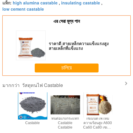
high alumina castable
insulating castable
แท็ก:
,
,
low cement castable
এর সেরা মূল্য পান
ราคาดี สายเหล็กความแข็งแรงสูง
สายเหล็กที่แข็งแรง
চালিয়ে
วัสดุทนไฟ Castable
มากกว่า
นทนไฟ
น้ำหนักเบาทนไฟ
ทนต่อแรงกระแทก
เซเมนต์ไฟไหม้
ทนกรด -
able
Castable
Castable
ความร้อนสูง A600
Casta
Castable
Ca60 Ca80 เซเมน
ต์ไฟไหม้อัลลูมิเนีย