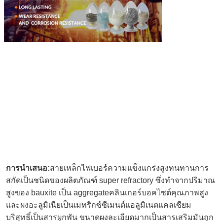
การนําเสนอ:
สายเหล็กไฟเบอร์ความแข็งแกร่งสูงทนทานการ
สกัดเป็นชนิดของผลิตภัณฑ์ super refractory ซึ่งทําจากปริมาณ
สูงของ bauxite เป็น aggregateคลินเกอร์บอคไซต์คุณภาพสูง 
และผงอะลูมิเนียเป็นเมทริกซ์ซีเมนต์แอลูมิเนตแคลเซียม
บริสุทธิ์เป็นสารผูกพัน ขนาดผงละเอียดมากเป็นสารเสริมมันถูก