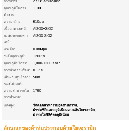
การบรรจุ:
ภายในถุงพลาสติก
อุณหภูมิในการ
1100
ทำงาน:
ความกว้าง:
610มม
เนื้อหาทางเคมี:
Al2O3+SiO2
องค์ประกอบทาง
Al2O3-SiO2
เคมี:
แรงอัด:
0.08Mpa
ระดับอุณหภูมิ:
1260°ซ
อุณหภูมิบริการ:
1,000-1300 องศา
การนําความร้อน:
0.17 น
เส้นผ่านศูนย์กลาง
5um
ของไฟเบอร์:
ความสามารถใน
1790
การทํางาน:
วัสดุอุตสาหกรรมอุตสาหกรรม
แสงสูง:
,
ผ้าห่มซิลิแคตอลูมิเนียมจากเส้นใยเซรามิก
,
ผ้าห่มใยซิลิคัตอลูมิเนียม
ลักษณะของผ้าห่มประกอบด้วยใยเซรามิก