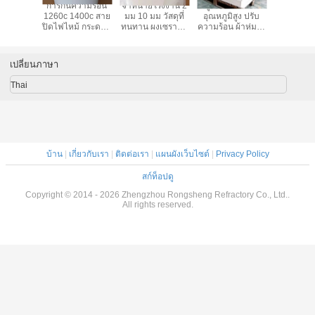
ตสาหกรรม
การกันความร้อน
จําหน่ายโรงงาน 2
อลูมิเนียมซิลิแคต
เซรามิกผ
ณ์ประกอบ
1260c 1400c สาย
มม 10 มม วัสดุที่
อุณหภูมิสูง ปรับ
ไฟเบอร์
อง สายใย
ปิดไฟไหม้ กระดาษ
ทนทาน ผงเซรามิก
ความร้อน ผ้าห่มใย
ความร
ิสุทธิ์สูง
ใยเซรามิก 3 มม.
สายใย ผ้าใบ
เซรามิก 20mm
ิเนียมซิลิ
1260c การกัน
50mm กระดาษ
คต
ความร้อน ผงเซรา
ปรับความร้อนใยเซ
เปลี่ยนภาษา
มิก ผงกระดาษ
รามิก
Thai
บ้าน
|
เกี่ยวกับเรา
|
ติดต่อเรา
|
แผนผังเว็บไซต์
|
Privacy Policy
สก์ท็อปดู
Copyright © 2014 - 2026 Zhengzhou Rongsheng Refractory Co., Ltd..
All rights reserved.