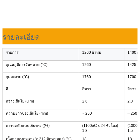
รายละเอียด
รายการ
1260 ผ้าห่ม
1400 ผ้
อุณหภูมิการจัดหมวด (°C)
1260
1425
จุดละลาย (°C)
1760
1700
สี
สีขาว
สีขาว
กว้างเส้นใย (u m)
2.6
2.8
ความยาวของเส้นใย (mm)
~ 250
~ 250
การหดตัวแบบเส้นตรง ((%)
(1100oC x 24 ชั่วโมง)
(1300 °
1.8
1.5
เนื้อหาของกระสุน (> 212 มิกรอเมตร) (%)
18
18