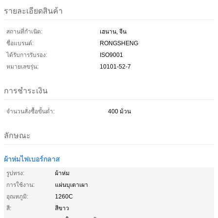
รายละเอียดสินค้า
สถานที่กำเนิด:
เฮนาน, จีน
ชื่อแบรนด์:
RONGSHENG
ได้รับการรับรอง:
ISO9001
หมายเลขรุ่น:
10101-52-7
การชำระเงิน
จำนวนสั่งซื้อขั้นต่ำ:
400 ม้วน
ลักษณะ
ผ้าห่มไฟเบอร์กลาส
รูปทรง:
ผ้าห่ม
การใช้งาน:
แผ่นบุเตาเผา
อุณหภูมิ:
1260C
สี:
สีขาว