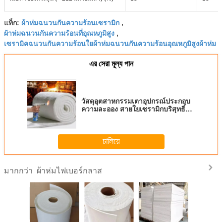
ผ้าห่มฉนวนกันความร้อนเซรามิก
แท็ก:
,
ผ้าห่มฉนวนกันความร้อนที่อุณหภูมิสูง
,
เซรามิคฉนวนกันความร้อนใยผ้าห่มฉนวนกันความร้อนอุณหภูมิสูงผ้าห่ม
এর সেরা মূল্য পান
วัสดุอุตสาหกรรมเตาอุปกรณ์ประกอบ
ความละออง สายใยเซรามิกบริสุทธิ์สูง
ผ้าอัลลูมิเนียมซิลิแคต
চালিয়ে
ผ้าห่มไฟเบอร์กลาส
มากกว่า