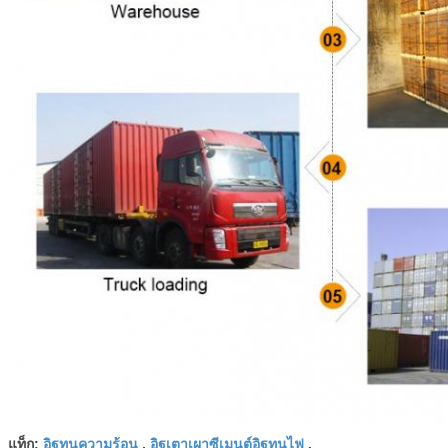
อิฐทนความร้อน
อิฐเตาเผาซีเมนต์อิฐทนไฟ
แท็ก:
,
,