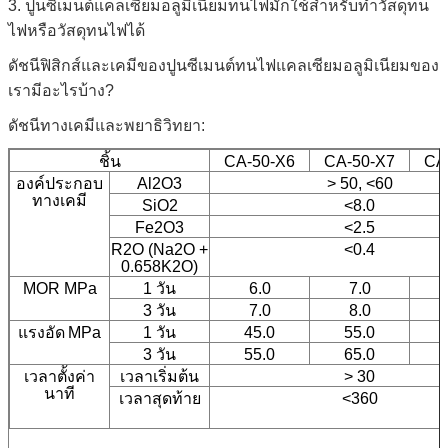
3. ปูนซิเมนต์แคลเซียมอลูมิเนียมทนไฟมักใช้สำหรับทำวัสดุทน
ไฟหรือวัสดุทนไฟได้
ดัชนีฟิสิกส์และเคมีของปูนซีเมนต์ทนไฟแคลเซียมอลูมิเนียมของ
เรามีอะไรบ้าง?
ดัชนีทางเคมีและพยาธิวิทยา:
ชิ้น
CA-50-X6
CA-50-X7
CA
องค์ประกอบ
Al2O3
> 50, <60
ทางเคมี
SiO2
<8.0
Fe2O3
<2.5
R2O (Na2O +
<0.4
0.658K2O)
MOR MPa
1 วัน
6.0
7.0
3 วัน
7.0
8.0
แรงอัด
MPa
1 วัน
45.0
55.0
3 วัน
55.0
65.0
เวลาตั้งค่า
เวลาเริ่มต้น
> 30
นาที
เวลาสุดท้าย
<360