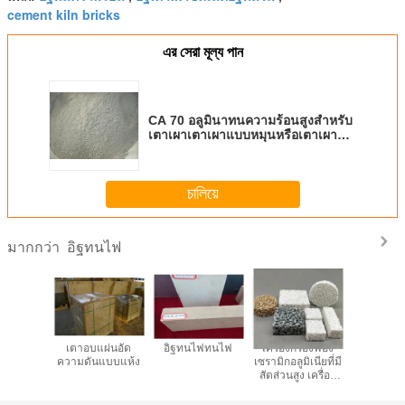
cement kiln bricks
এর সেরা মূল্য পান
CA 70 อลูมินาทนความร้อนสูงสำหรับ
เตาเผาเตาเผาแบบหมุนหรือเตาเผา
แบบ RH / DH
চালিয়ে
อิฐทนไฟ
มากกว่า
นทานการ
เตาอบแผ่นอัด
อิฐทนไฟทนไฟ
เครื่องกรองฟอง
อิฐทนไฟสำ
อย
ความดันแบบแห้ง
เซรามิกอลูมิเนียที่มี
หลอมแ
สัดส่วนสูง เครื่อง
กรองเซรามิกซาร์
โคเนียมสําหรับ