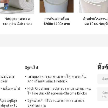
วัสดุอุตสาหกรรม
การกันความร้อน
จําหน่ายโรงงาน 
เตาอุปกรณ์ประกอบ
1260c 1400c สาย
มม 10 มม วัสดุที่
ความละออง สายใย
ปิดไฟไหม้ กระดาษ
ทนทาน ผงเซรามิ
เซรามิกบริสุทธิ์สูง
ใยเซรามิก 3 มม.
สายใย ผ้าใบ 126
ผ้าอัลลูมิเนียมซิลิ
การกันความร้อน 
แคต
เซรามิก ผงกระด
ทิ้ง
อิฐทนไฟ
ndalusite
เตาอุตสาหกรรมเตาเผาทนไฟ, ฉนวนกัน
ecker
ความร้อนสีเหลือง Firebrick
e - บล็อกทนไฟ
High Crushing Insulated เตาเผาเตาเผาทน
ไฟ Fire Brick Magnesia-Chrome Bricks
่อุณหภูมิสูง
อิฐทนไฟสำหรับงานเตาเผาและเตาเผา
ไฟสูงสำหรับ
อุตสาหกรรม