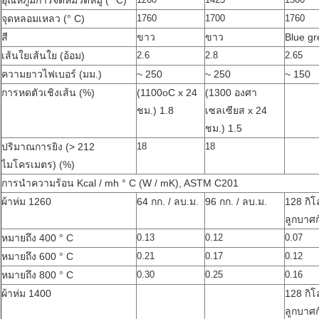
อุณหภูมิการจัดหมวดหมู่ (° C)
จุดหลอมเหลว (° C)
1760
1700
1760
สี
ขาว
ขาว
Blue gr
เส้นใยเส้นใย (อ้อม)
2.6
2.8
2.65
ความยาวไฟเบอร์ (มม.)
~ 250
~ 250
~ 150
การหดตัวเชิงเส้น (%)
(1100oC x 24
(1300 องศา
ชม.) 1.8
เซลเซียส x 24
ชม.) 1.5
ปริมาณการยิง (> 212
18
18
ไมโครเมตร) (%)
การนำความร้อน Kcal / mh ° C (W / mK), ASTM C201
ผ้าห่ม 1260
64 กก. / ลบ.ม.
96 กก. / ลบ.ม.
128 กิโ
ลูกบาศก
หมายถึง 400 ° C
0.13
0.12
0.07
หมายถึง 600 ° C
0.21
0.17
0.12
หมายถึง 800 ° C
0.30
0.25
0.16
ผ้าห่ม 1400
128 กิโ
ลูกบาศก