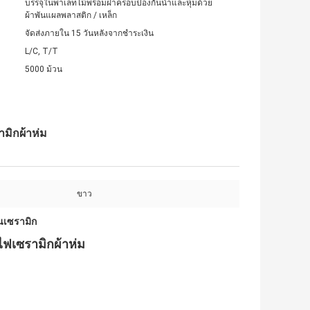
บรรจุในพาเลทไม้พร้อมฝาครอบป้องกันน้ำและหุ้มด้วย
ผ้าพันแผลพลาสติก / เหล็ก
จัดส่งภายใน 15 วันหลังจากชำระเงิน
L/C, T/T
5000 ม้วน
มิกผ้าห่ม
ขาว
นเซรามิก
ฟเซรามิกผ้าห่ม