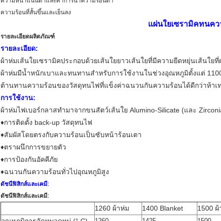
ความหนาแน่นต่ำและค่าการนำความร้อนต่ำ
ความร้อนที่สั้นขึ้นและเย็นลง
แผ่นใยเซรามิคทนคว
รายละเอียดผลิตภัณฑ์
รายละเอียด:
ผ้าห่มเส้นใยเซรามิคประกอบด้วยเส้นใยยาวเส้นใยที่มีความยืดหยุ่นเส้นใยท
ผ้าห่มมีน้ำหนักเบาและทนทานสำหรับการใช้งานในช่วงอุณหภูมิตั้งแต่ 110
ต้านทานความร้อนของวัสดุทนไฟที่แข็งค่าฉนวนกันความร้อนได้ดีกว่าห้าเท
การใช้งาน:
ผ้าห่มไฟเบอร์กลาสทำมาจากขนสัตว์เส้นใย Alumino-Silicate (และ Zirconia) 
♦การติดตั้ง back-up วัสดุทนไฟ
♦สัมผัสโดยตรงกับความร้อนเป็นซับหน้าร้อนเตา
♦ตราผนึกการขยายตัว
♦การป้องกันอัคคีภัย
♦ฉนวนกันความร้อนทั่วไปอุณหภูมิสูง
ดัชนีฟิสิกส์และเคมี:
ดัชนีฟิสิกส์และเคมี:
1260 ผ้าห่ม
1400 Blanket
1500 ผ้
1260
1425
1500