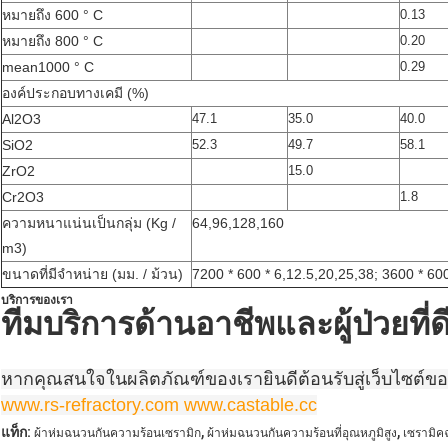
หมายถึง 600 ° C
0.13
หมายถึง 800 ° C
0.20
mean1000 ° C
0.29
องค์ประกอบทางเคมี (%)
Al2O3
47.1
35.0
40.0
SiO2
52.3
49.7
58.1
ZrO2
15.0
Cr2O3
1.8
ความหนาแน่นเป็นกลุ่ม (Kg /
64,96,128,160
m3)
ขนาดที่มีจำหน่าย (มม. / ม้วน)
7200 * 600 * 6,12.5,20,25,38; 3600 * 600
บริการของเรา
ทีมบริการด้านอาชีพและผู้ป่วยที่ดีท
หากคุณสนใจในผลิตภัณฑ์ของเรายินดีต้อนรับสู่เว็บไซต์ขอ
www.rs-refractory.com www.castable.cc
,
,
แท็ก:
ผ้าห่มฉนวนกันความร้อนเซรามิก
ผ้าห่มฉนวนกันความร้อนที่อุณหภูมิสูง
เซรามิค