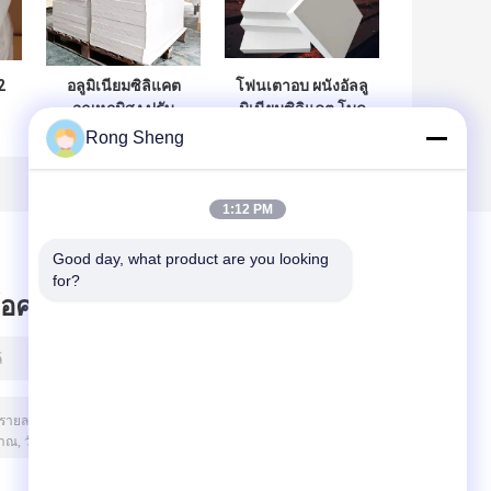
2
อลูมิเนียมซิลิแคต
โฟนเตาอบ ผนังอัลลู
อุณหภูมิสูง ปรับ
มิเนียมซิลิแคต โบด
ก
ความร้อน ผ้าห่มใย
ทนความร้อน
Rong Sheng
0c
เซรามิก 20mm
20mm 50mm 1260
ผง
50mm กระดาษปรับ
1430 องศา โบดกัน
าษ
ความร้อนใยเซรา
ความร้อนใยเซรา
1:12 PM
มิก
มิกไม่เป็นอินทรีย์
Good day, what product are you looking 
for?
ข้อความไว้